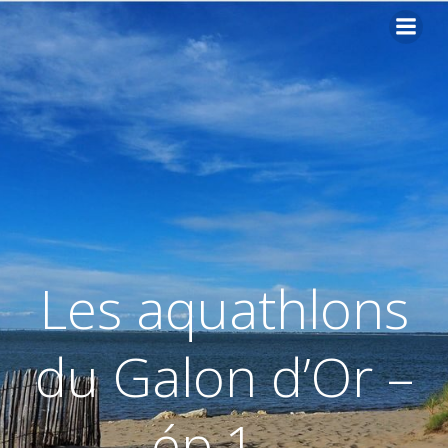
Les aquathlons
du Galon d’Or –
ép.1 –